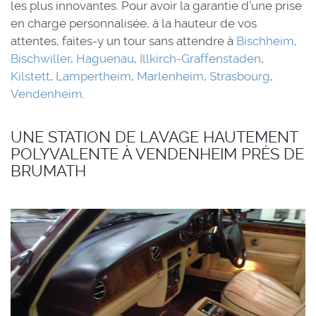
les plus innovantes. Pour avoir la garantie d’une prise
en charge personnalisée, à la hauteur de vos
attentes, faites-y un tour sans attendre à
Bischheim
,
Bischwiller
,
Haguenau
,
Illkirch-Graffenstaden
,
Kilstett
,
Lampertheim
,
Marlenheim
,
Strasbourg
,
Vendenheim
.
UNE STATION DE LAVAGE HAUTEMENT
POLYVALENTE À VENDENHEIM PRÈS DE
BRUMATH