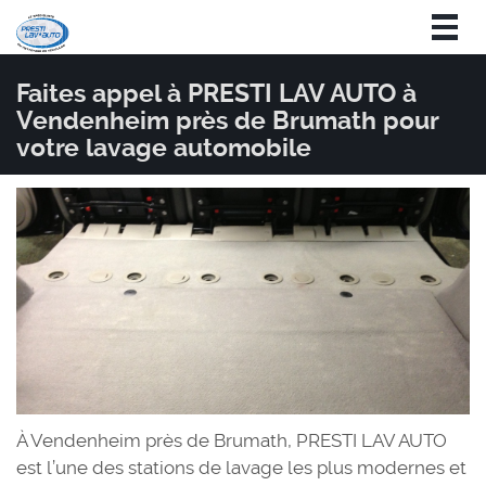
Togg
navig
Faites appel à PRESTI LAV AUTO à
Vendenheim près de Brumath pour
votre lavage automobile
À Vendenheim près de Brumath, PRESTI LAV AUTO
est l’une des stations de lavage les plus modernes et