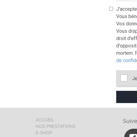
J'accepte
Vous béné
Vos donné
Vous dispo
droit d'ef
d'oppositi
mortem. P
de confide
Je
ACCUEIL
Suiv
NOS PRESTATIONS
E-SHOP